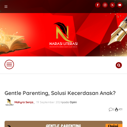
Gentle Parenting, Solusi Kecerdasan Anak?
Mahyra Senja
19 September 2024
pada
Opini
2
431