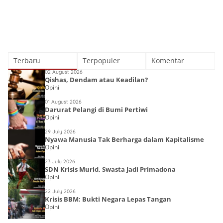
Terbaru
Terpopuler
Komentar
02 August 2026
Qishas, Dendam atau Keadilan?
Opini
01 August 2026
Darurat Pelangi di Bumi Pertiwi
Opini
29 July 2026
Nyawa Manusia Tak Berharga dalam Kapitalisme
Opini
23 July 2026
SDN Krisis Murid, Swasta Jadi Primadona
Opini
22 July 2026
Krisis BBM: Bukti Negara Lepas Tangan
Opini
Lost Islamic
Victory: