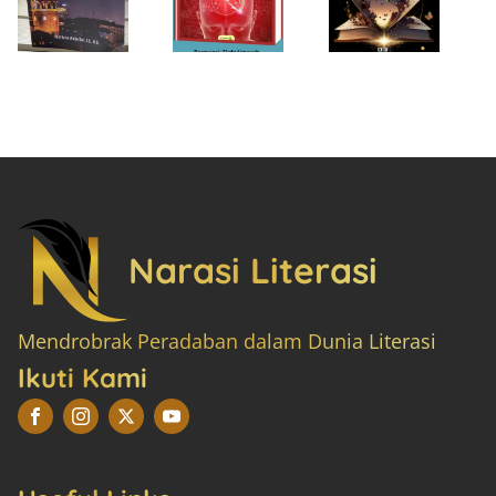
Narasi Literasi
Mendrobrak Peradaban dalam Dunia Literasi
Ikuti Kami