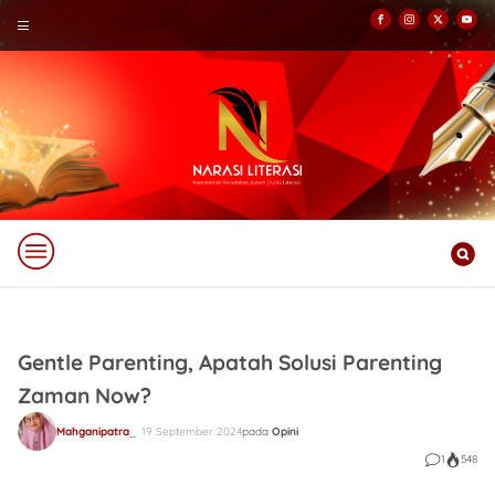
Gentle Parenting, Apatah Solusi Parenting
Zaman Now?
Mahganipatra
19 September 2024
pada
Opini
1
548