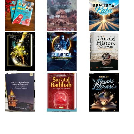
Firda Umayah
Haifa Eimaan
Isty Daiyah
True Medical,
The Untold
Bukan Sekadar
History of
Jejak Karya Impian
Buku Medis
Ottoman
Desi Wulan Sari
Refleksi Histori
Firda Umayah
dan Inspirasi
Sur'atul Badihah,
Sartinah
Generasi di Masa
Panduan Berpikir
Rempaka
Pandemi
Cepat dan
Literasiku
“Achieving the
Produktif
Impossible”