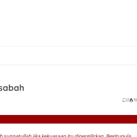
sabah
2
3
ah
sunnatullah
jika kekuasaan itu dipergilirkan. Begitupula