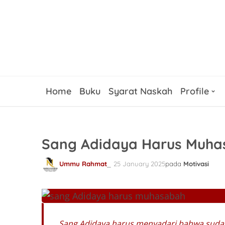
Home
Buku
Syarat Naskah
Profile
Sang Adidaya Harus Muha
Ummu Rahmat
25 January 2025
pada
Motivasi
Sang Adidaya harus menyadari bahwa sud