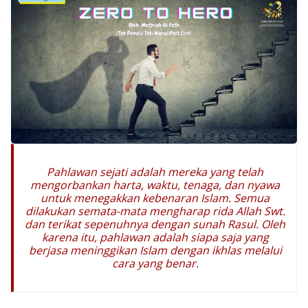
Pahlawan sejati adalah mereka yang telah
mengorbankan harta, waktu, tenaga, dan nyawa
untuk menegakkan kebenaran Islam. Semua
dilakukan semata-mata mengharap rida Allah Swt.
dan terikat sepenuhnya dengan sunah Rasul. Oleh
karena itu, pahlawan adalah siapa saja yang
berjasa meninggikan Islam dengan ikhlas melalui
cara yang benar.