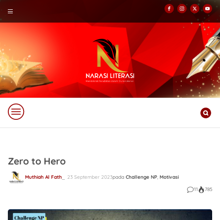
Zero to Hero
Muthiah Al Fath
23 September 2023
pada
Challenge NP
,
Motivasi
11
785