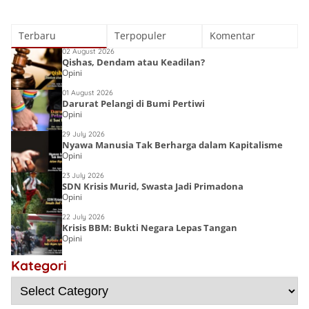
Terbaru
Terpopuler
Komentar
02 August 2026
Qishas, Dendam atau Keadilan?
Opini
01 August 2026
Darurat Pelangi di Bumi Pertiwi
Opini
29 July 2026
Nyawa Manusia Tak Berharga dalam Kapitalisme
Opini
23 July 2026
SDN Krisis Murid, Swasta Jadi Primadona
Opini
22 July 2026
Krisis BBM: Bukti Negara Lepas Tangan
Opini
Lost Islamic
Victory:
Kategori
Choirin Fitri
Menyingkap
Deena Noor
Resensi Buku
Sebab Kalah,
Haifa Eimaan
Semesta Kata
Gen-Q Kece Badai
Mengulangi
Kemenangan