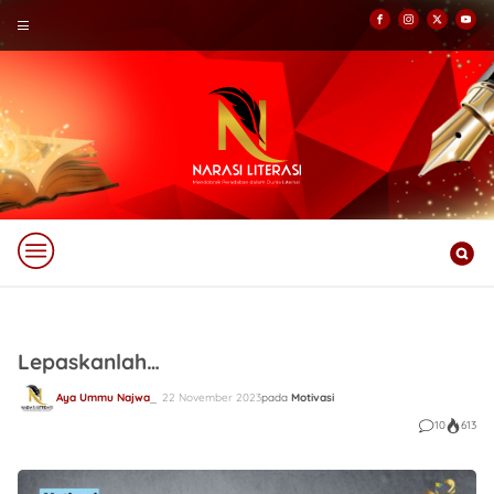
Lepaskanlah…
Aya Ummu Najwa
22 November 2023
pada
Motivasi
10
613