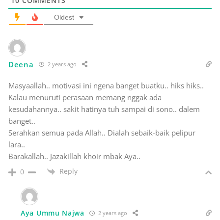
10
COMMENTS
Oldest
Deena
2 years ago
Masyaallah.. motivasi ini ngena banget buatku.. hiks hiks..
Kalau menuruti perasaan memang nggak ada
kesudahannya.. sakit hatinya tuh sampai di sono.. dalem
banget..
Serahkan semua pada Allah.. Dialah sebaik-baik pelipur
lara..
Barakallah.. Jazakillah khoir mbak Aya..
Reply
0
Aya Ummu Najwa
2 years ago