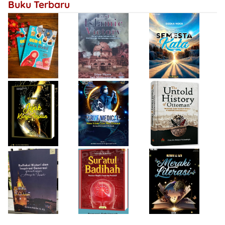
Buku Terbaru
Bersejarah
Firda Umayah
Haifa Eimaan
Isty Daiyah
True Medical,
The Untold
Bukan Sekadar
History of
Jejak Karya Impian
Buku Medis
Ottoman
Desi Wulan Sari
Refleksi Histori
Firda Umayah
dan Inspirasi
Sur'atul Badihah,
Sartinah
Generasi di Masa
Panduan Berpikir
Rempaka
Pandemi
Cepat dan
Literasiku
“Achieving the
Produktif
Impossible”