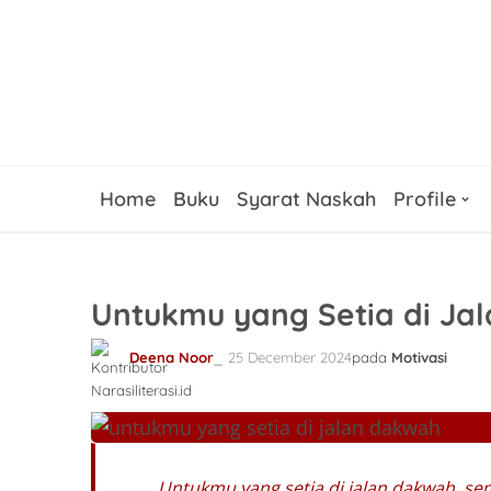
Home
Buku
Syarat Naskah
Profile
Untukmu yang Setia di Ja
Deena Noor
25 December 2024
pada
Motivasi
Untukmu yang setia di jalan dakwah, sem