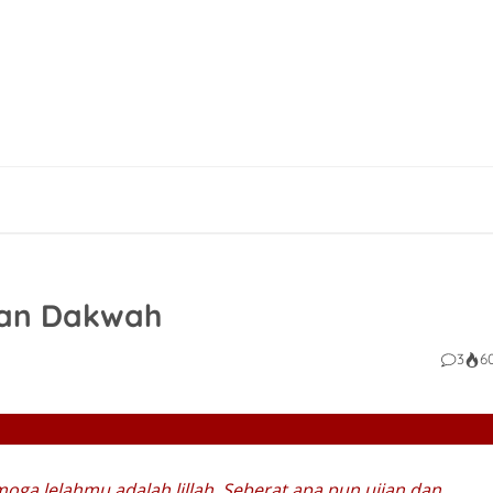
lan Dakwah
3
6
oga lelahmu adalah lillah. Seberat apa pun ujian dan