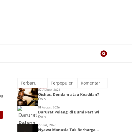
Terbaru
Terpopuler
Komentar
02 August 2026
Qishas, Dendam atau Keadilan?
08
Opini
01 August 2026
Darurat Pelangi di Bumi Pertiwi
Opini
29 July 2026
Nyawa Manusia Tak Berharga