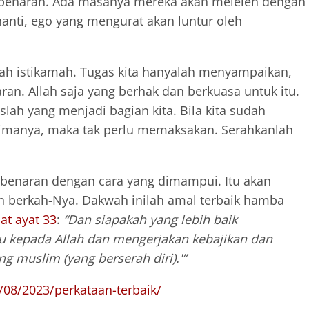
kebenaran. Ada masanya mereka akan meleleh dengan
anti, ego yang mengurat akan luntur oleh
lah istikamah. Tugas kita hanyalah menyampaikan,
n. Allah saja yang berhak dan berkuasa untuk itu.
slah yang menjadi bagian kita. Bila kita sudah
manya, maka tak perlu memaksakan. Serahkanlah
enaran dengan cara yang dimampui. Itu akan
 berkah-Nya. Dakwah inilah amal terbaik hamba
lat ayat 33
:
“Dan siapakah yang lebih baik
u kepada Allah dan mengerjakan kebajikan dan
g muslim (yang berserah diri).'”
si/08/2023/perkataan-terbaik/