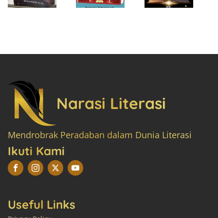
Narasi Literasi
Mendrobrak Peradaban dalam Dunia Literasi
Ikuti Kami
Useful Links