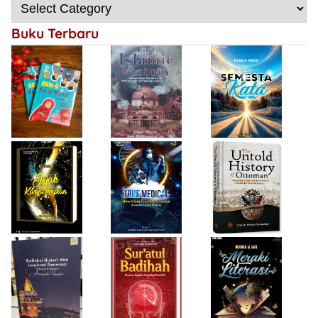
Semesta Kata
Gen-Q Kece Badai
Mengulangi
Kemenangan
Buku Terbaru
Bersejarah
Firda Umayah
Haifa Eimaan
Isty Daiyah
True Medical,
The Untold
Bukan Sekadar
History of
Jejak Karya Impian
Buku Medis
Ottoman
Desi Wulan Sari
Refleksi Histori
Firda Umayah
dan Inspirasi
Sur'atul Badihah,
Sartinah
Generasi di Masa
Panduan Berpikir
Rempaka
Pandemi
Cepat dan
Literasiku
“Achieving the
Produktif
Impossible”