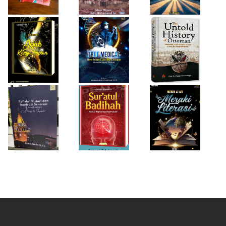
Desi Wulan Sari
Refleksi Histori
Firda Umayah
dan Inspirasi
Sur'atul Badihah,
Sartinah
Generasi di Masa
Panduan Berpikir
Rempaka
Pandemi
Cepat dan
Literasiku
“Achieving the
Produktif
Impossible”