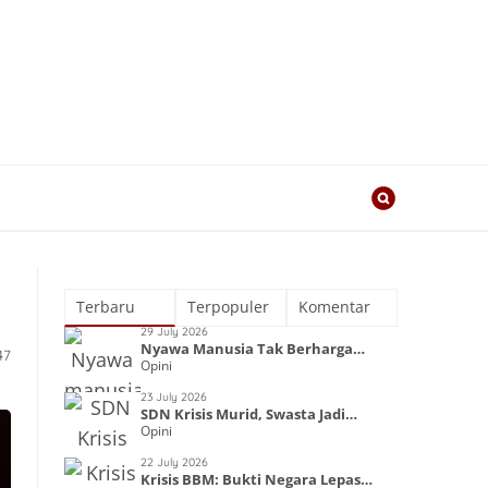
Terbaru
Terpopuler
Komentar
29 July 2026
Nyawa Manusia Tak Berharga
47
Opini
dalam Kapitalisme
23 July 2026
SDN Krisis Murid, Swasta Jadi
Opini
Primadona
22 July 2026
Krisis BBM: Bukti Negara Lepas