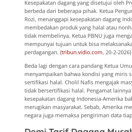
Kesepakatan dagang yang disetujui oleh 
berbeda dari beberapa pihak. Ketua Peng
Rozi, menanggapi kesepakatan dagang Ind
membedakan produk yang halal atau nonhal
tidak membelinya. Ketua PBNU juga menga
mempunyai tujuan untuk bisa melaksanak
perdagangan. (
tribun.vidio.com
, 20-2-2026)
Beda lagi dengan cara pandang Ketua Umum
menyampaikan bahwa kondisi yang miris se
sertifikasi halal. Cholil Nafis mengajak m
tidak bersertifikasi halal. Pengamat lainny
kesepakatan dagang Indonesia-Amerika bah
merugikan masyarakat. Sebab, Amerika me
negara juga memaksa pengiriman data tiap
Demi Tarif Dagang Mura