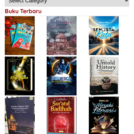
Gen-Q Kece Badai
Mengulangi
Kemenangan
Buku Terbaru
Bersejarah
Firda Umayah
Haifa Eimaan
Isty Daiyah
True Medical,
The Untold
Bukan Sekadar
History of
Jejak Karya Impian
Buku Medis
Ottoman
Desi Wulan Sari
Refleksi Histori
Firda Umayah
dan Inspirasi
Sur'atul Badihah,
Sartinah
Generasi di Masa
Panduan Berpikir
Rempaka
Pandemi
Cepat dan
Literasiku
“Achieving the
Produktif
Impossible”