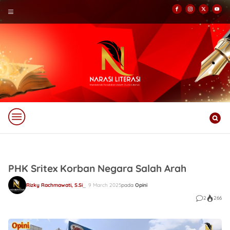
PHK Sritex Korban Negara Salah Arah
Rizky Rachmawati, S.Si
9 March 2025
pada
Opini
2
266