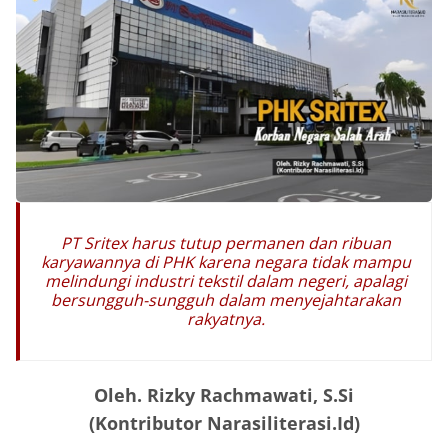
PT Sritex harus tutup permanen dan ribuan
karyawannya di PHK karena negara tidak mampu
melindungi industri tekstil dalam negeri, apalagi
bersungguh-sungguh dalam menyejahtarakan
rakyatnya.
Oleh. Rizky Rachmawati, S.Si
(Kontributor Narasiliterasi.Id)