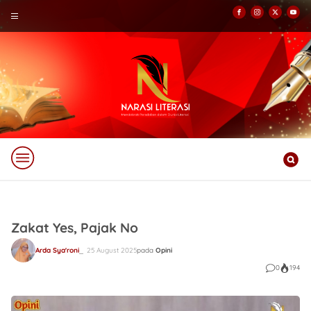
Zakat Yes, Pajak No
Arda Sya'roni
25 August 2025
pada
Opini
0
194