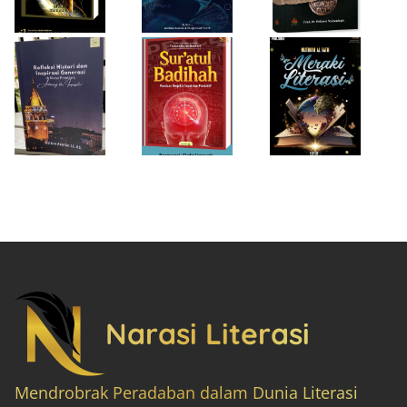
“Achieving the
Produktif
Impossible”
Narasi Literasi
Mendrobrak Peradaban dalam Dunia Literasi