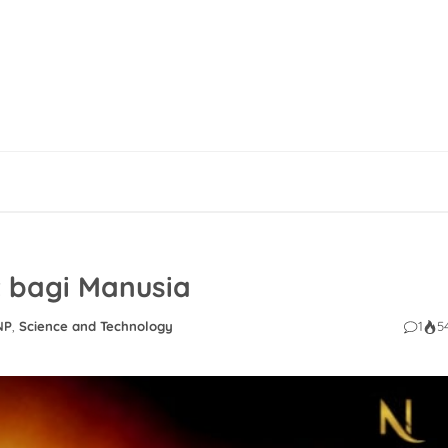
t bagi Manusia
NP
,
Science and Technology
1
5