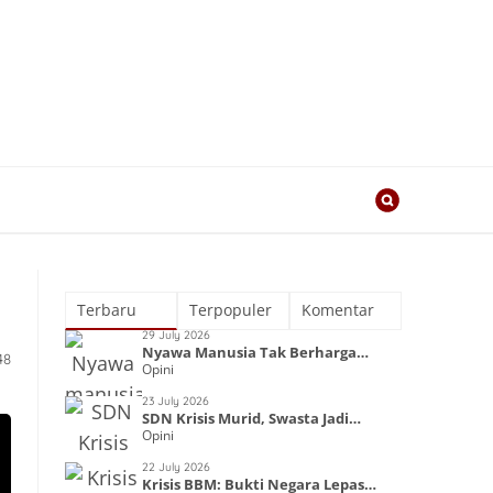
Terbaru
Terpopuler
Komentar
29 July 2026
Nyawa Manusia Tak Berharga
48
Opini
dalam Kapitalisme
23 July 2026
SDN Krisis Murid, Swasta Jadi
Opini
Primadona
22 July 2026
Krisis BBM: Bukti Negara Lepas