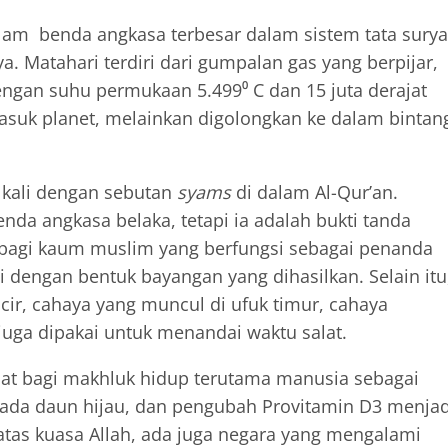
lam benda angkasa terbesar dalam sistem tata surya
ya. Matahari terdiri dari gumpalan gas yang berpijar,
dengan suhu permukaan 5.499⁰ C dan 15 juta derajat
rmasuk planet, melainkan digolongkan ke dalam bintan
 kali dengan sebutan
syams
di dalam Al-Qur’an.
nda angkasa belaka, tetapi ia adalah bukti tanda
 bagi kaum muslim yang berfungsi sebagai penanda
i dengan bentuk bayangan yang dihasilkan. Selain itu
incir, cahaya yang muncul di ufuk timur, cahaya
uga dipakai untuk menandai waktu salat.
at bagi makhluk hidup terutama manusia sebagai
ada daun hijau, dan pengubah Provitamin D3 menjad
atas kuasa Allah, ada juga negara yang mengalami