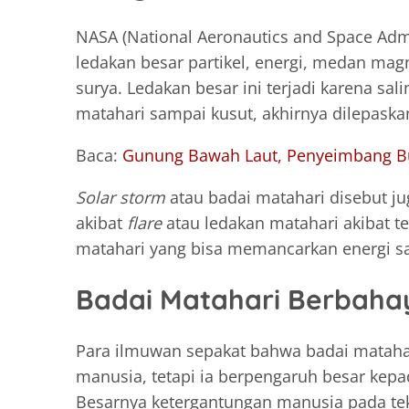
NASA (National Aeronautics and Space Admi
ledakan besar partikel, energi, medan magn
surya. Ledakan besar ini terjadi karena s
matahari sampai kusut, akhirnya dilepaskan
Baca:
Gunung Bawah Laut, Penyeimbang 
Solar storm
atau badai matahari disebut ju
akibat
flare
atau ledakan matahari akibat
matahari yang bisa memancarkan energi sa
Badai Matahari Berbah
Para ilmuwan sepakat bahwa badai mataha
manusia, tetapi ia berpengaruh besar kepada
Besarnya ketergantungan manusia pada tekno