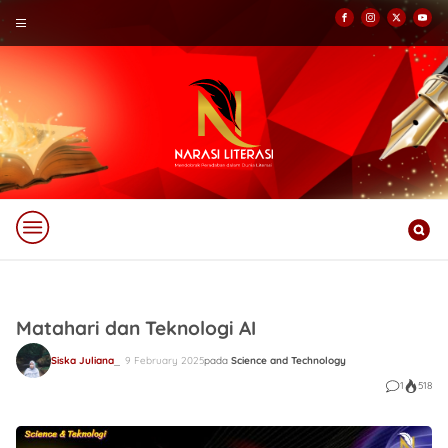
Matahari dan Teknologi AI
Siska Juliana
9 February 2025
pada
Science and Technology
1
518