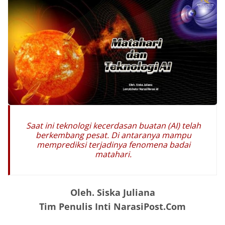
Saat ini teknologi kecerdasan buatan (AI) telah
berkembang pesat. Di antaranya mampu
memprediksi terjadinya fenomena badai
matahari.
Oleh. Siska Juliana
Tim Penulis Inti NarasiPost.Com