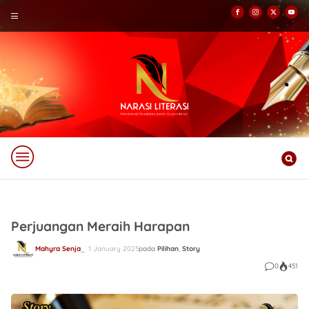
Perjuangan Meraih Harapan
Mahyra Senja
1 January 2025
pada
Pilihan
,
Story
0
451