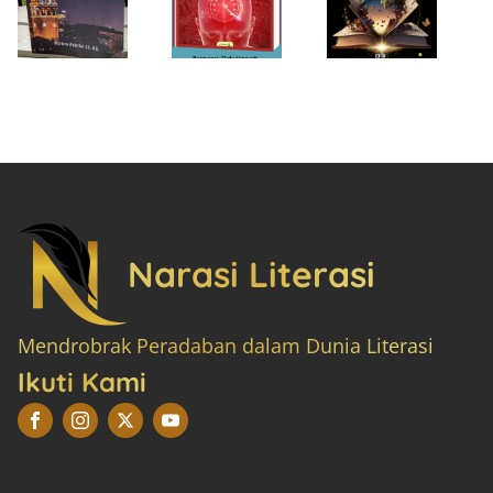
Narasi Literasi
Mendrobrak Peradaban dalam Dunia Literasi
Ikuti Kami