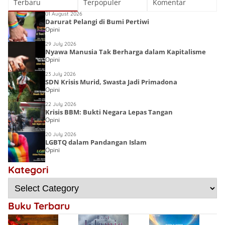
Terbaru
Terpopuler
Komentar
01 August 2026
Darurat Pelangi di Bumi Pertiwi
Opini
29 July 2026
Nyawa Manusia Tak Berharga dalam Kapitalisme
Opini
23 July 2026
SDN Krisis Murid, Swasta Jadi Primadona
Opini
22 July 2026
Krisis BBM: Bukti Negara Lepas Tangan
Opini
20 July 2026
LGBTQ dalam Pandangan Islam
Opini
Lost Islamic
Victory:
Kategori
Choirin Fitri
Menyingkap
Deena Noor
Resensi Buku
Sebab Kalah,
Haifa Eimaan
Semesta Kata
Gen-Q Kece Badai
Mengulangi
Kemenangan
Buku Terbaru
Bersejarah