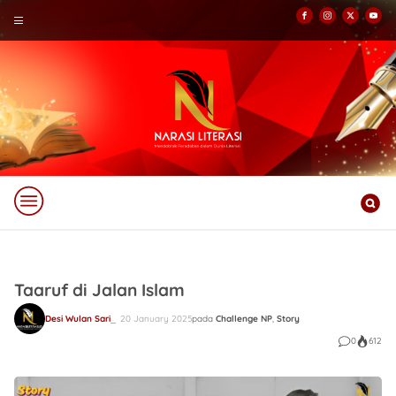
Taaruf di Jalan Islam
Desi Wulan Sari
20 January 2025
pada
Challenge NP
,
Story
0
612