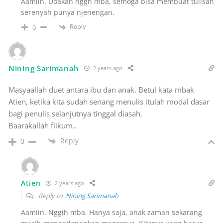
Aamiin. Doakan nggh mba, semoga bisa membuat tulisan
serenyah punya njenengan.
Reply
0
Nining Sarimanah
2 years ago
Masyaallah duet antara ibu dan anak. Betul kata mbak
Atien, ketika kita sudah senang menulis itulah modal dasar
bagi penulis selanjutnya tinggal diasah.
Baarakallah fiikum..
Reply
0
Atien
2 years ago
Reply to
Nining Sarimanah
Aamiin. Nggih mba. Hanya saja, anak zaman sekarang