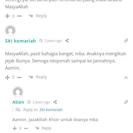
MasyaAllah
Reply
0
Siti komariah
2 years ago
MasyaAllah,.pasti bahagia banget, mba. Anaknya mengikuti
jejak Ibunya. Semoga istiqomah sampai ke Jannahnya.
Aamiin.
Reply
0
Atien
2 years ago
Reply to
Siti komariah
Aamiin. Jazakillah Khoir untuk doanya mba
Reply
0