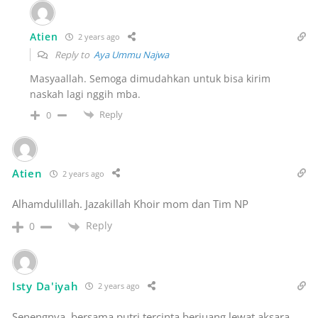
Atien
2 years ago
Reply to
Aya Ummu Najwa
Masyaallah. Semoga dimudahkan untuk bisa kirim
naskah lagi nggih mba.
Reply
0
Atien
2 years ago
Alhamdulillah. Jazakillah Khoir mom dan Tim NP
Reply
0
Isty Da'iyah
2 years ago
Senengnya, bersama putri tercinta berjuang lewat aksara.