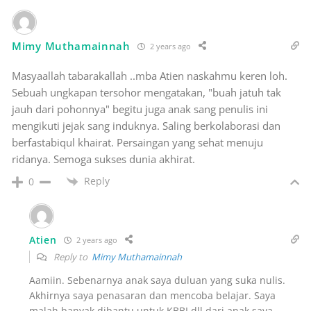
Mimy Muthamainnah
2 years ago
Masyaallah tabarakallah ..mba Atien naskahmu keren loh.
Sebuah ungkapan tersohor mengatakan, "buah jatuh tak
jauh dari pohonnya" begitu juga anak sang penulis ini
mengikuti jejak sang induknya. Saling berkolaborasi dan
berfastabiqul khairat. Persaingan yang sehat menuju
ridanya. Semoga sukses dunia akhirat.
Reply
0
Atien
2 years ago
Reply to
Mimy Muthamainnah
Aamiin. Sebenarnya anak saya duluan yang suka nulis.
Akhirnya saya penasaran dan mencoba belajar. Saya
malah banyak dibantu untuk KBBI dll dari anak saya.