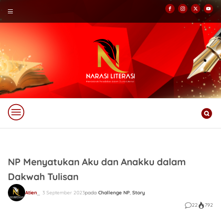
NP Menyatukan Aku dan Anakku dalam
Dakwah Tulisan
Atien
3 September 2023
pada
Challenge NP
,
Story
22
792