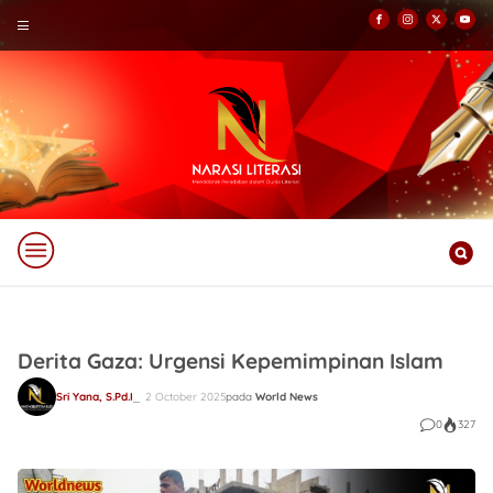
Derita Gaza: Urgensi Kepemimpinan Islam
Sri Yana, S.Pd.I
2 October 2025
pada
World News
0
327