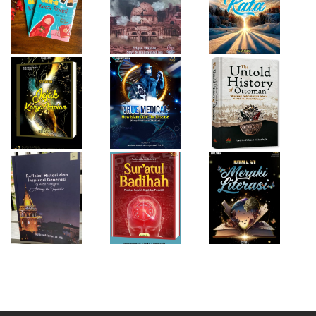
Isty Daiyah
True Medical,
The Untold
Bukan Sekadar
History of
Jejak Karya Impian
Buku Medis
Ottoman
Desi Wulan Sari
Refleksi Histori
Firda Umayah
dan Inspirasi
Sur'atul Badihah,
Sartinah
Generasi di Masa
Panduan Berpikir
Rempaka
Pandemi
Cepat dan
Literasiku
“Achieving the
Produktif
Impossible”