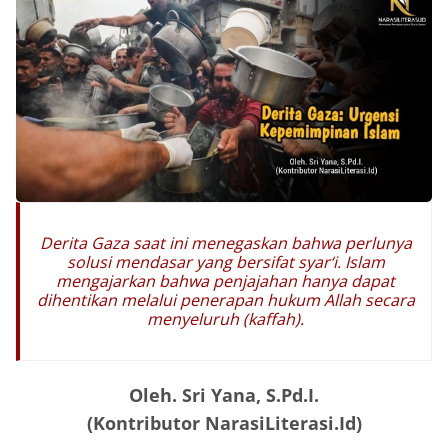
Derita Gaza saat ini menegaskan bahwa perlunya
solusi mendasar yang bersifat syar‘i. Islam
mengajarkan bahwa penjajahan hanya dapat
dihentikan melalui penerapan hukum Allah secara
menyeluruh (kaffah).‎
Oleh. Sri Yana, S.Pd.I.
(Kontributor NarasiLiterasi.Id)