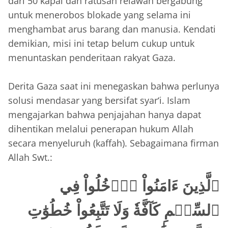
dari 50 kapal dan ratusan relawan bergabung
untuk menerobos blokade yang selama ini
menghambat arus barang dan manusia. Kendati
demikian, misi ini tetap belum cukup untuk
menuntaskan penderitaan rakyat Gaza.
‎Derita Gaza saat ini menegaskan bahwa perlunya
solusi mendasar yang bersifat syar‘i. Islam
mengajarkan bahwa penjajahan hanya dapat
dihentikan melalui penerapan hukum Allah
secara menyeluruh (kaffah). Sebagaimana firman
Allah Swt.:
ٱلَّذِينَ ءَامَنُواْ ٱدۡخُلُواْ فِي
ٱلسِّلۡمِ كَآفَّةٗ وَلَا تَتَّبِعُواْ خُطُوَٰتِ