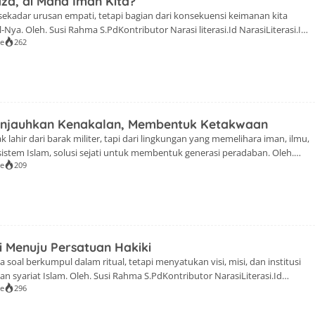
za, di Mana Iman Kita?
kadar urusan empati, tetapi bagian dari konsekuensi keimanan kita
Nya. Oleh. Susi Rahma S.PdKontributor Narasi literasi.Id NarasiLiterasi.Id-
se
262
a Quran bulan ini hadir kembali pada tanggal 7 September 2025 di Masjid
 kali ini Ustazah Hj. Hilda Indriani S.Hut., pembina Komunitas Muslimah
 ini menjadi […]
enjauhkan Kenakalan, Membentuk Ketakwaan
 lahir dari barak militer, tapi dari lingkungan yang memelihara iman, ilmu,
 sistem Islam, solusi sejati untuk membentuk generasi peradaban. Oleh.
se
209
utor NarasiLiterasi.Id NarasiLiterasi.Id-Majelis Taklim Lentera Quran
al 6 Juli 2025. Bertempat di Masjid Raya Bandung, Jalan Lengkong. Dihadiri
an dari berbagai sudut […]
i Menuju Persatuan Hakiki
soal berkumpul dalam ritual, tetapi menyatukan visi, misi, dan institusi
an syariat Islam. Oleh. Susi Rahma S.PdKontributor NarasiLiterasi.Id
se
296
is Taklim Lentera Qur'an pada bulan Juni ini diselenggarakan tanggal 1 Juni
 biasa diadakan di Mesjid Raya Bandung, dengan pembicara Ustazah Lisa