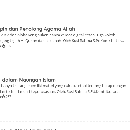
ini mengangkat tema Pemuda Pelopor Perubahan Wujudkan Umat Terbaik
 [13] : 11). Sementara pemateri MTLQ kali […]
pin dan Penolong Agama Allah
en Z dan Alpha yang bukan hanya cerdas digital, tetapi juga kokoh
gang teguh Al-Qur'an dan as-sunah. Oleh Susi Rahma S.PdKontributor
se
156
iLiterasi.Id--Majelis Taklim Lentera Qur'an kembali digelar pada 2
at di Mesjid Raya Bandung. Pembicara kali ini Ustazah Lusiyani Dewi
 sosial dan generasi. Kajian […]
a dalam Naungan Islam
 hanya tentang memiliki materi yang cukup, tetapi tentang hidup dengan
dan terhindar dari keputusasaan. Oleh. Susi Rahma S.Pd.Kontributor
se
237
iLiterasi.Id--Majelis Taklim Lentera Quran kembali digelar pada tanggal 5
pat di masjid Raya Bandung, jalan Lengkong Bandung dengan pembicara
 S.S. Majelis taklim kali ini mengangkat tema […]