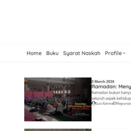
Home
Buku
Syarat Naskah
Profile
3 March 2026
Ramadan: Menya
Ramadan bukan hanya 
seluruh aspek kehidupa
Susi Rahma
Reporta
Majelis Ta'lim Lenter
pemateri Ustazah Eulis
ayat 185, bahwa bulan
manusia […]