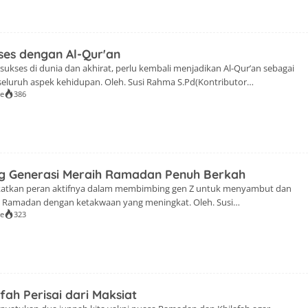
rkan bahwa ibadah haji […]
ses dengan Al-Qur'an
sukses di dunia dan akhirat, perlu kembali menjadikan Al-Qur’an sebagai
luruh aspek kehidupan. Oleh. Susi Rahma S.Pd(Kontributor
se
386
siLiterasi.Id-Majelis Taklim Lentera Qur'an kembali digelar. Masih
ya Bandung, tanggal 4 Mei kemarin dengan pembicara kali ini Ustazah Hj.
uti S.P. Beliau adalah mubaligah Kota […]
g Generasi Meraih Ramadan Penuh Berkah
katkan peran aktifnya dalam membimbing gen Z untuk menyambut dan
Ramadan dengan ketakwaan yang meningkat. Oleh. Susi
se
323
siliterasi.id) Narasiliterasi.id-Mengambil tema "Menjadi Ibu Bijak di Era
en Z Meraih Ramadan Penuh Berkah (Tadabur QS. Al-Baqarah: 183)",
 Qur'an kembali digelar pada pekan pertama di Masjid Raya Bandung, […]
fah Perisai dari Maksiat