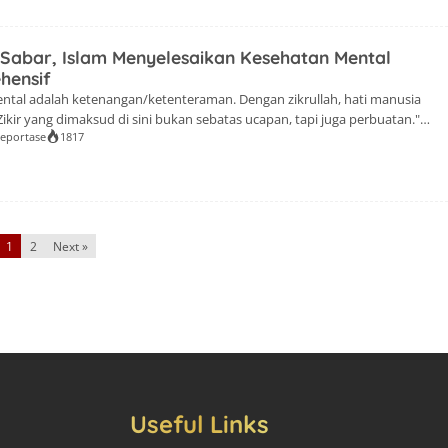
Sabar, Islam Menyelesaikan Kesehatan Mental
hensif
ental adalah ketenangan/ketenteraman. Dengan zikrullah, hati manusia
ikir yang dimaksud di sini bukan sebatas ucapan, tapi juga perbuatan."
eportase
1817
tributor NarasiPost.Com) NarasiPost.Com-Kesehatan mental bagi
nting, sebab jiwa yang tidak sehat akan mengganggu produktivitas.
i mengalami masalah mental, tapi sedikit sekali yang tertangani dengan
1
2
Next »
Useful Links