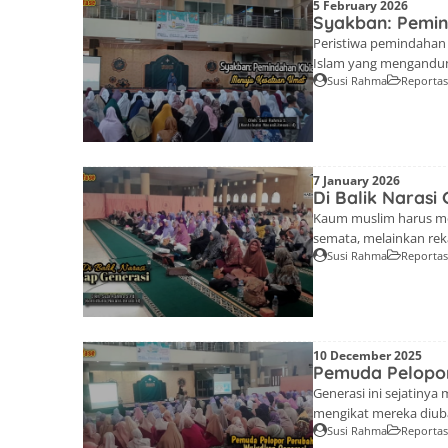
5 February 2026
Syakban: Pemin
Peristiwa pemindahan
Islam yang mengandun
Susi Rahma
Reporta
Oleh. Susi Rahma S.(Kon
Taklim Lentera Quran 
tema Syakban dengan p
7 January 2026
Di Balik Narasi
Kaum muslim harus me
semata, melainkan rek
Susi Rahma
Reporta
NarasiLiterasi.Id Naras
diadakan tiap Ahad per
Finita Nutricia S.S se
10 December 2025
Pemuda Pelopo
Generasi ini sejatinya
mengikat mereka diuba
Susi Rahma
Reporta
NarasiLiterasi.Id Naras