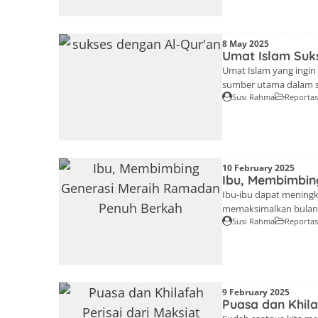
Erisca. Beliau memapa
8 May 2025
Umat Islam Suk
Umat Islam yang ingin 
sumber utama dalam se
Susi Rahma
Reporta
NarasiLiterasi.Id) Nara
bertempat di Mesjid Ra
Fridah Afriyani Warast
10 February 2025
Ibu, Membimbin
Ibu-ibu dapat mening
memaksimalkan bulan 
Susi Rahma
Reporta
Rahma(Kontributor Nara
Digital, Membimbing G
majelis taklim Lentera
9 February 2025
Puasa dan Khila