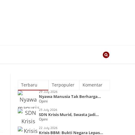
Terbaru
Terpopuler
Komentar
29 July 2026
Nyawa Manusia Tak Berharga
Opini
dalam Kapitalisme
23 July 2026
SDN Krisis Murid, Swasta Jadi
Opini
Primadona
22 July 2026
Krisis BBM: Bukti Negara Lepas