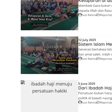
Kelaparan di Ga
Membela Gaza bukan se
kepada Allah dan Rasul-
Susi Rahma
Reporta
-Majelis Taklim Lenter
Raya Bandung. Pemateri
Coblong Bandung. Saat
12 July 2025
Sistem Islam M
Generasi bertakwa tidak
dan amal saleh. Inilah
Susi Rahma
Reporta
Susi Rahma S.PdKontrib
kembali diadakan tangg
ratusan jemaah pengaji
5 June 2025
Dari Ibadah Haj
Persatuan bukan hanya 
politik di bawah naung
Susi Rahma
Reporta
NarasiLiterasi.Id-Majel
2025 kemarin. Seperti