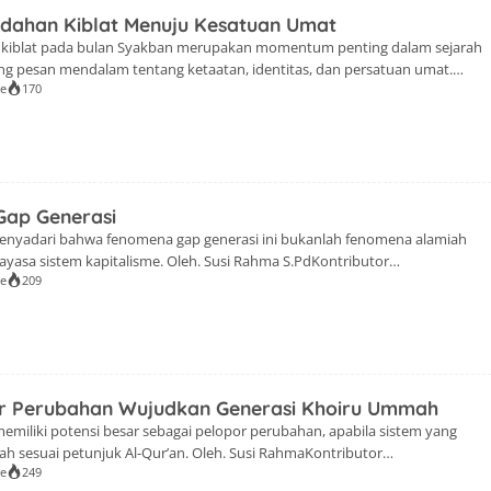
dahan Kiblat Menuju Kesatuan Umat
 kiblat pada bulan Syakban merupakan momentum penting dalam sejarah
g pesan mendalam tentang ketaatan, identitas, dan persatuan umat.
se
170
tributor NarasiLiterasi.Id) NarasiLiterasi.Id-Awal Februari ini Majelis
kembali digelar di Mesjid Raya Bandung pada 1 Februari 2026. Mengangkat
embicara Ustazah Hasya Salsabila S.E. Bulan Syakban […]
 Gap Generasi
nyadari bahwa fenomena gap generasi ini bukanlah fenomena alamiah
ayasa sistem kapitalisme. Oleh. Susi Rahma S.PdKontributor
se
209
iLiterasi.Id-Alhamdulilah Kajian Majelis Ta'lim Lentera Quran kembali
tama, yakni 4 Januari di tahun 2026 ini. Bersama pemateri Ustazah Hj.
laku pengamat generasi. Kajian kali ini mengangkat tema […]
r Perubahan Wujudkan Generasi Khoiru Ummah
 memiliki potensi besar sebagai pelopor perubahan, apabila sistem yang
h sesuai petunjuk Al-Qur’an. Oleh. Susi RahmaKontributor
se
249
iLiterasi.Id-Majelis Taklim Lentera Qur'an kembali digelar pada hari Ahad, 7