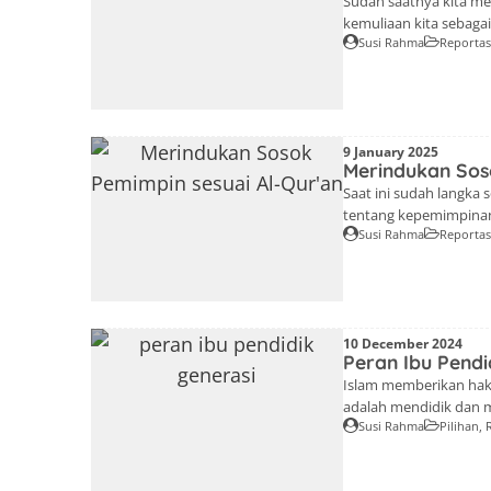
Sudah saatnya kita me
kemuliaan kita sebagai
Susi Rahma
Reporta
Narasiliterasi.id) Nar
bulan suci Ramadan 14
Ahad 2 Maret 2025, sep
9 January 2025
Merindukan Sos
Saat ini sudah langka
tentang kepemimpinanny
Susi Rahma
Reporta
Memasuki Awal Tahun 20
2025 kemarin, bertem
Pemimpin Sesuai Al-Qur
10 December 2024
Peran Ibu Pendi
Islam memberikan hak 
adalah mendidik dan 
Susi Rahma
Pilihan
,
Narasiliterasi.id) Nara
yang diadakan tangga
mengangkat tema "Isla