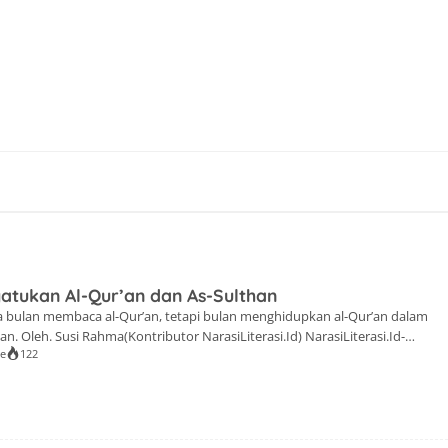
tukan Al-Qur’an dan As-Sulthan
bulan membaca al-Qur’an, tetapi bulan menghidupkan al-Qur’an dalam
n. Oleh. Susi Rahma(Kontributor NarasiLiterasi.Id) NarasiLiterasi.Id-
se
122
a Quran di bulan Ramadan ini berlangsung pada Ahad 1 Maret 2026. Dengan
 Rosliani S.P. Kajian dimulai dengan tadabbur Al-Qur'an surah Al-Baqarah
 Ramadan adalah bulan diturunkannya al-Qur’an sebagai petunjuk bagi