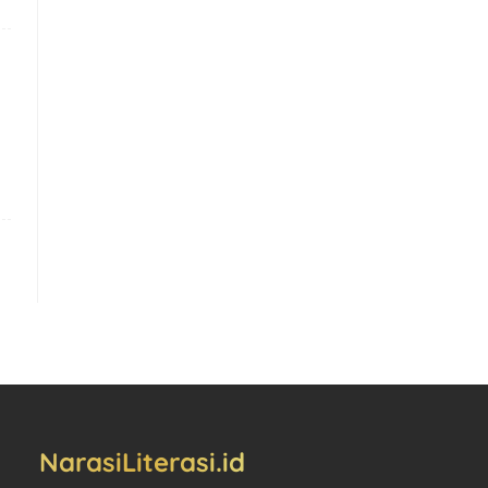
NarasiLiterasi.id