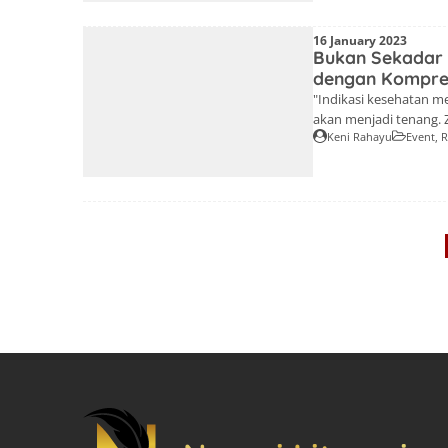
16 January 2023
Bukan Sekadar 
dengan Kompre
"Indikasi kesehatan m
akan menjadi tenang. Z
Keni Rahayu
Event
,
R
Oleh. Keni Rahayu(Kon
manusia adalah hal pe
Banyak manusia hari in
[…]