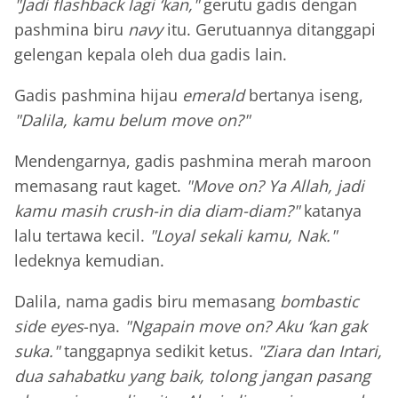
"Jadi flashback lagi ‘kan,"
gerutu gadis dengan
pashmina biru
navy
itu. Gerutuannya ditanggapi
gelengan kepala oleh dua gadis lain.
Gadis pashmina hijau
emerald
bertanya iseng,
"Dalila, kamu belum move on?"
Mendengarnya, gadis pashmina merah maroon
memasang raut kaget.
"Move on? Ya Allah, jadi
kamu masih crush-in dia diam-diam?"
katanya
lalu tertawa kecil.
"Loyal sekali kamu, Nak."
ledeknya kemudian.
Dalila, nama gadis biru memasang
bombastic
side eyes
-nya.
"Ngapain move on? Aku ‘kan gak
suka."
tanggapnya sedikit ketus.
"Ziara dan Intari,
dua sahabatku yang baik, tolong jangan pasang