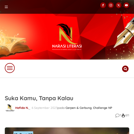
Suka Kamu, Tanpa Kalau
Hafida N.
6 September 2023
pada
Cerpen & Cerbung
,
Challenge NP
7
611