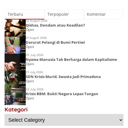
Terbaru
Terpopuler
Komentar
02 August 2026
Qishas, Dendam atau Keadilan?
Opini
01 August 2026
Darurat Pelangi di Bumi Pertiwi
Opini
29 July 2026
Nyawa Manusia Tak Berharga dalam Kapitalisme
Opini
23 July 2026
SDN Krisis Murid, Swasta Jadi Primadona
Opini
22 July 2026
Krisis BBM: Bukti Negara Lepas Tangan
Opini
Lost Islamic
Victory:
Kategori
Choirin Fitri
Menyingkap
Deena Noor
Resensi Buku
Sebab Kalah,
Haifa Eimaan
Semesta Kata
Gen-Q Kece Badai
Mengulangi
Kemenangan