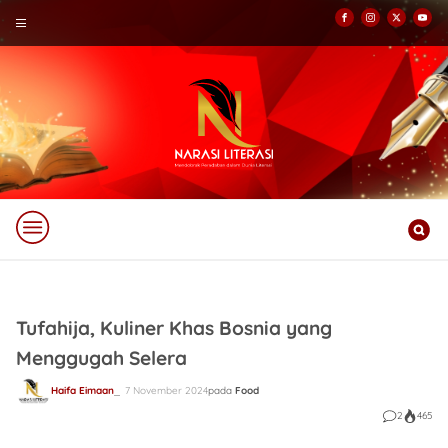
Tufahija, Kuliner Khas Bosnia yang
Menggugah Selera
Haifa Eimaan
7 November 2024
pada
Food
2
465