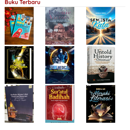
Buku Terbaru
Bersejarah
Firda Umayah
Haifa Eimaan
Isty Daiyah
True Medical,
The Untold
Bukan Sekadar
History of
Jejak Karya Impian
Buku Medis
Ottoman
Desi Wulan Sari
Refleksi Histori
Firda Umayah
dan Inspirasi
Sur'atul Badihah,
Sartinah
Generasi di Masa
Panduan Berpikir
Rempaka
Pandemi
Cepat dan
Literasiku
“Achieving the
Produktif
Impossible”