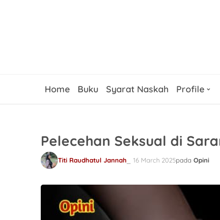
Home
Buku
Syarat Naskah
Profile
Pelecehan Seksual di Sar
Titi Raudhatul Jannah
16 March 2025
pada
Opini