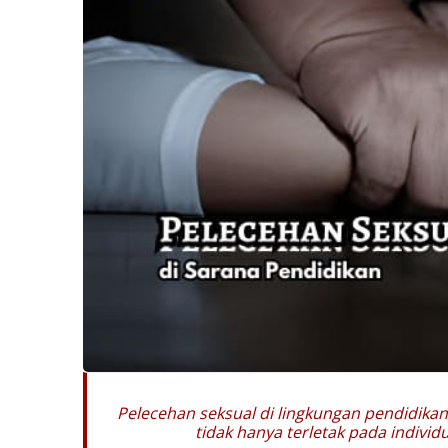
Pelecehan seksual di lingkungan pendidik
tidak hanya terletak pada individ