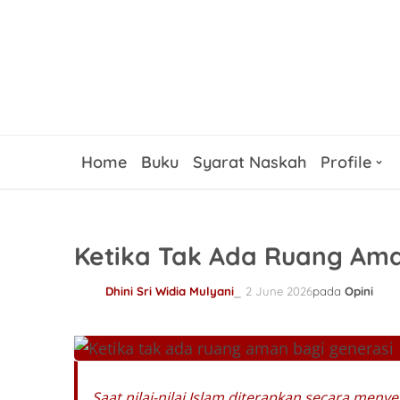
Home
Buku
Syarat Naskah
Profile
Ketika Tak Ada Ruang Ama
Dhini Sri Widia Mulyani
2 June 2026
pada
Opini
Saat nilai-nilai Islam diterapkan secara men