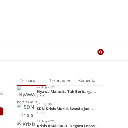
Terbaru
Terpopuler
Komentar
29 July 2026
Nyawa Manusia Tak Berharga
55
Opini
dalam Kapitalisme
23 July 2026
SDN Krisis Murid, Swasta Jadi
Opini
Primadona
22 July 2026
Krisis BBM: Bukti Negara Lepas