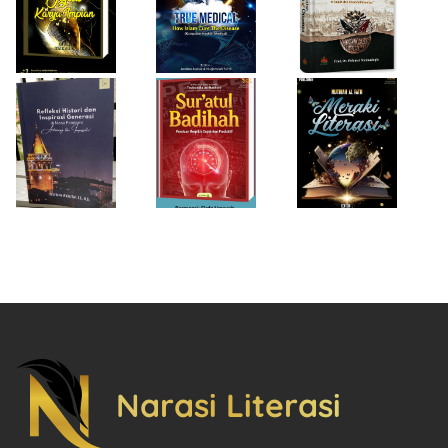
Generasi di Masa
Panduan Berpikir
Rempaka
Pandemi
Cepat dan
Literasiku
“Achieving the
Produktif
Impossible”
Narasi Literasi