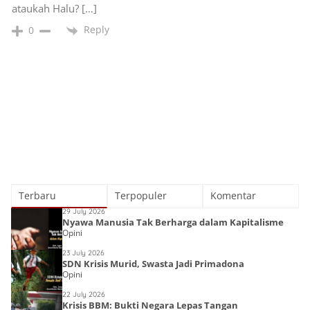
ataukah Halu? […]
Reply
0
Terbaru
Terpopuler
Komentar
29 July 2026
Nyawa Manusia Tak Berharga dalam Kapitalisme
Opini
23 July 2026
SDN Krisis Murid, Swasta Jadi Primadona
Opini
22 July 2026
Krisis BBM: Bukti Negara Lepas Tangan