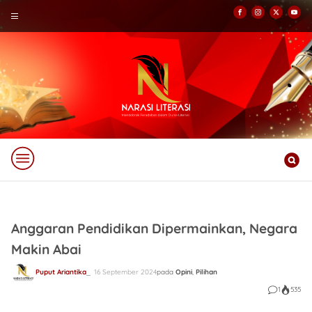
Anggaran Pendidikan Dipermainkan, Negara
Makin Abai
Puput Ariantika
16 September 2024
pada
Opini
,
Pilihan
1
535