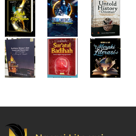
Desi Wulan Sari
Refleksi Histori
Firda Umayah
dan Inspirasi
Sur'atul Badihah,
Sartinah
Generasi di Masa
Panduan Berpikir
Rempaka
Pandemi
Cepat dan
Literasiku
“Achieving the
Produktif
Impossible”