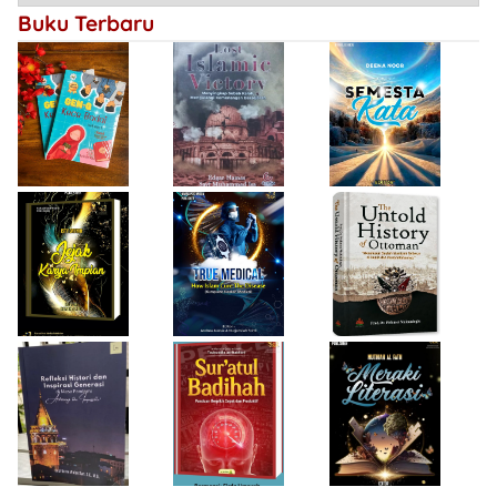
Kemenangan
Buku Terbaru
Bersejarah
Firda Umayah
Haifa Eimaan
Isty Daiyah
True Medical,
The Untold
Bukan Sekadar
History of
Jejak Karya Impian
Buku Medis
Ottoman
Desi Wulan Sari
Refleksi Histori
Firda Umayah
dan Inspirasi
Sur'atul Badihah,
Sartinah
Generasi di Masa
Panduan Berpikir
Rempaka
Pandemi
Cepat dan
Literasiku
“Achieving the
Produktif
Impossible”