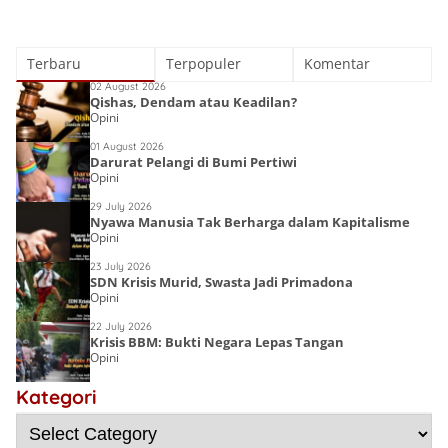
Terbaru
Terpopuler
Komentar
02 August 2026
Qishas, Dendam atau Keadilan?
Opini
01 August 2026
Darurat Pelangi di Bumi Pertiwi
Opini
29 July 2026
Nyawa Manusia Tak Berharga dalam Kapitalisme
Opini
23 July 2026
SDN Krisis Murid, Swasta Jadi Primadona
Opini
22 July 2026
Krisis BBM: Bukti Negara Lepas Tangan
Opini
Lost Islamic
Victory:
Kategori
Choirin Fitri
Menyingkap
Deena Noor
Resensi Buku
Sebab Kalah,
Haifa Eimaan
Semesta Kata
Gen-Q Kece Badai
Mengulangi